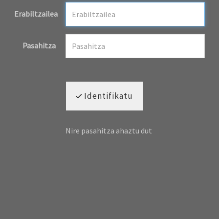
Erabiltzailea
Pasahitza
Identifikatu
Nire pasahitza ahaztu dut