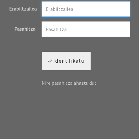
Erabiltzailea
Pasahitza
Identifikatu
Nire pasahitza ahaztu dut