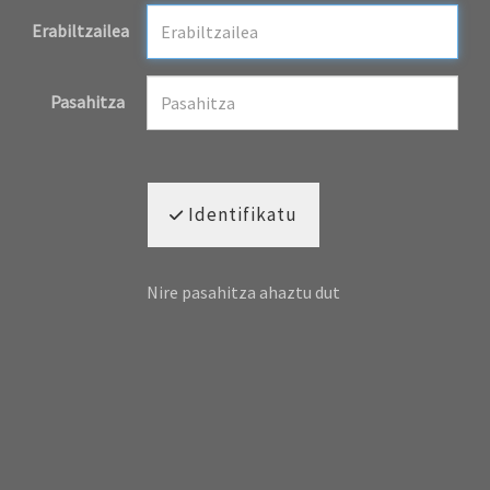
Erabiltzailea
Pasahitza
Identifikatu
Nire pasahitza ahaztu dut