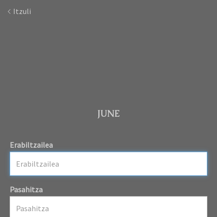
Itzuli
JUNE
Erabiltzailea
Pasahitza