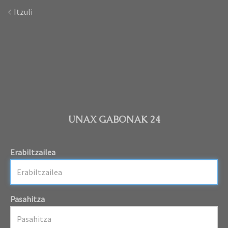
Itzuli
UNAX GABONAK 24
Erabiltzailea
Pasahitza