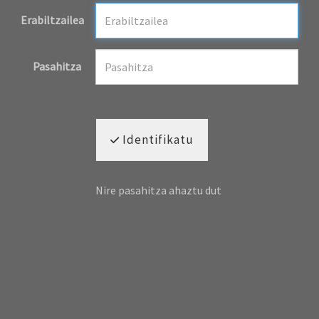
Erabiltzailea
Pasahitza
Identifikatu
Nire pasahitza ahaztu dut