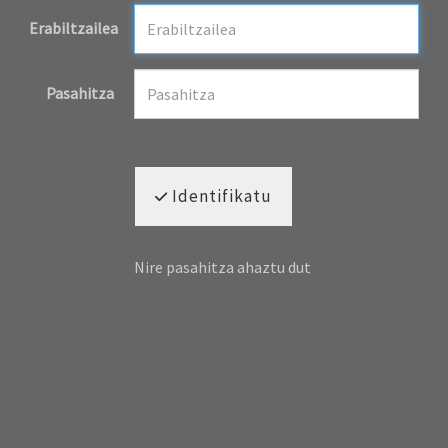
Erabiltzailea
Pasahitza
Identifikatu
Nire pasahitza ahaztu dut