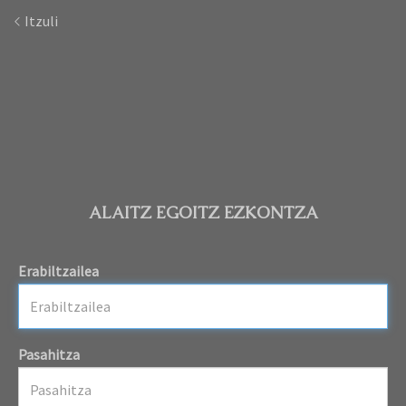
Itzuli
ALAITZ EGOITZ EZKONTZA
Erabiltzailea
Pasahitza