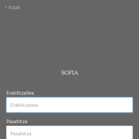
Itzuli
SOFIA
Erabiltzailea
Pasahitza