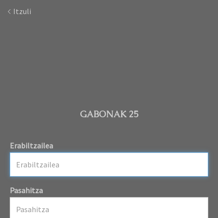
Itzuli
GABONAK 25
Erabiltzailea
Pasahitza