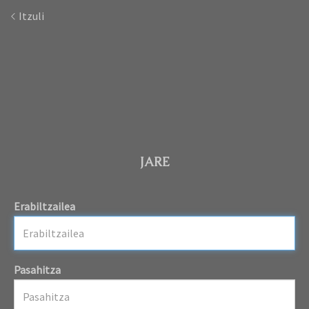
Itzuli
JARE
Erabiltzailea
Pasahitza