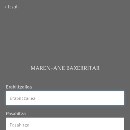
Itzuli
MAREN-ANE BAXERRITAR
Erabiltzailea
Pasahitza