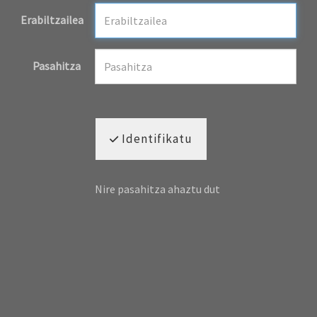
Erabiltzailea
Pasahitza
Identifikatu
Nire pasahitza ahaztu dut