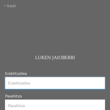
Itzuli
LUKEN JAIOBERRI
Erabiltzailea
Pasahitza