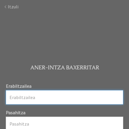
Itzuli
ANER-INTZA BAXERRITAR
Erabiltzailea
Pasahitza