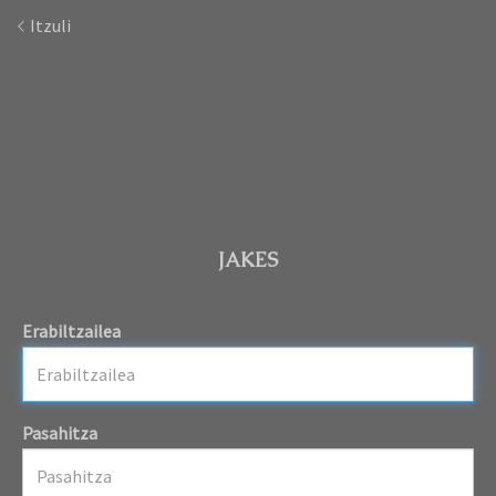
Itzuli
JAKES
Erabiltzailea
Pasahitza