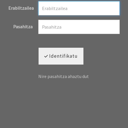
Erabiltzailea
Pasahitza
Identifikatu
Nire pasahitza ahaztu dut