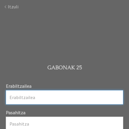
Itzuli
GABONAK 25
Erabiltzailea
Pasahitza