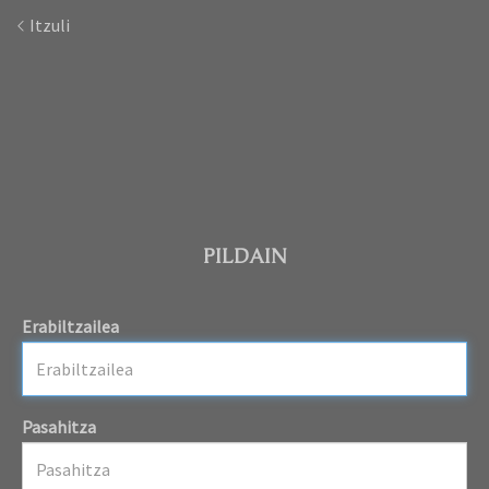
Itzuli
PILDAIN
Erabiltzailea
Pasahitza