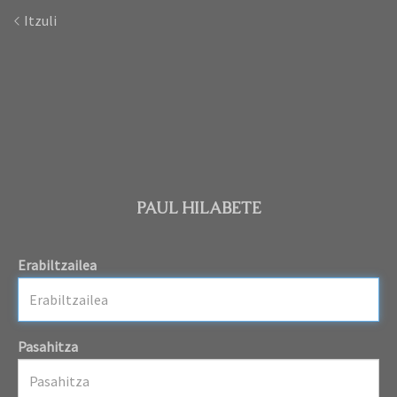
Itzuli
PAUL HILABETE
Erabiltzailea
Pasahitza