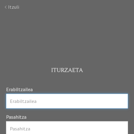
Itzuli
ITURZAETA
Erabiltzailea
Pasahitza