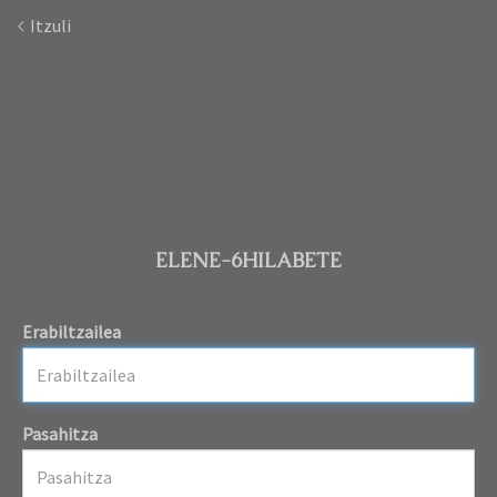
Itzuli
ELENE-6HILABETE
Erabiltzailea
Pasahitza