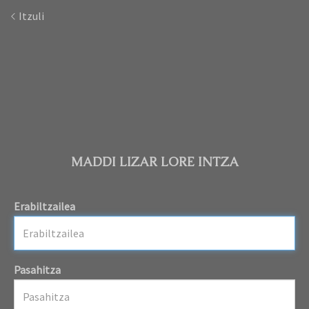
Itzuli
MADDI LIZAR LORE INTZA
Erabiltzailea
Pasahitza