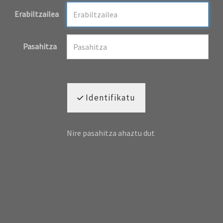
Erabiltzailea
Pasahitza
Identifikatu
Nire pasahitza ahaztu dut