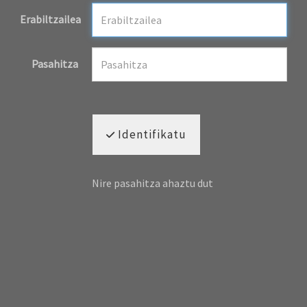
Erabiltzailea
Pasahitza
Identifikatu
Nire pasahitza ahaztu dut