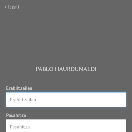
Itzuli
PABLO HAURDUNALDI
Erabiltzailea
Pasahitza