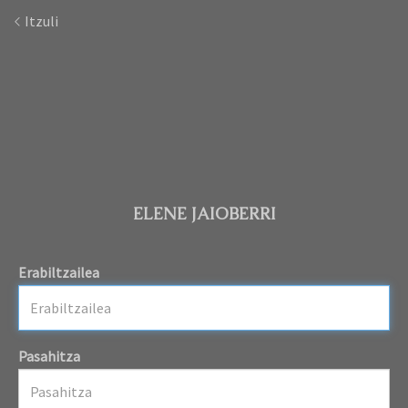
Itzuli
ELENE JAIOBERRI
Erabiltzailea
Pasahitza