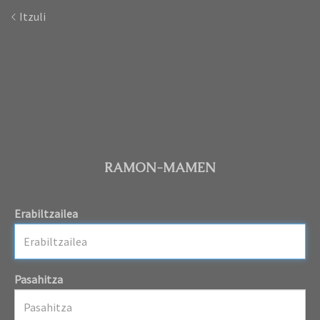
Itzuli
RAMON-MAMEN
Erabiltzailea
Pasahitza