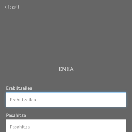
Itzuli
ENEA
Erabiltzailea
Pasahitza