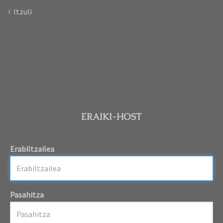
Itzuli
ERAIKI-HOST
Erabiltzailea
Pasahitza