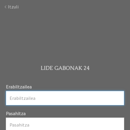
Itzuli
LIDE GABONAK 24
Erabiltzailea
Pasahitza