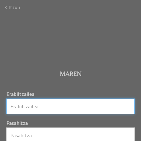
Itzuli
MAREN
Erabiltzailea
Pasahitza