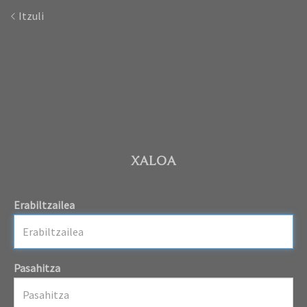
Itzuli
XALOA
Erabiltzailea
Pasahitza