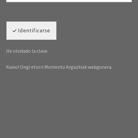
Identificarse
He olvidado la clave
Kaixo! Ongi etorri Momentu Argazkiak webgunera.