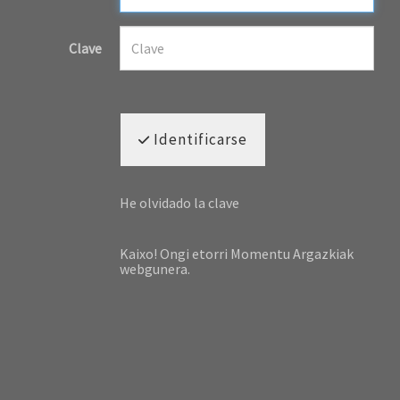
Clave
Identificarse
He olvidado la clave
Kaixo! Ongi etorri Momentu Argazkiak
webgunera.