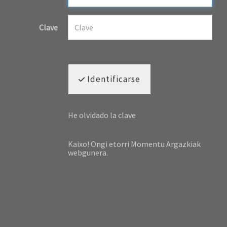
Clave
Identificarse
He olvidado la clave
Kaixo! Ongi etorri Momentu Argazkiak
webgunera.