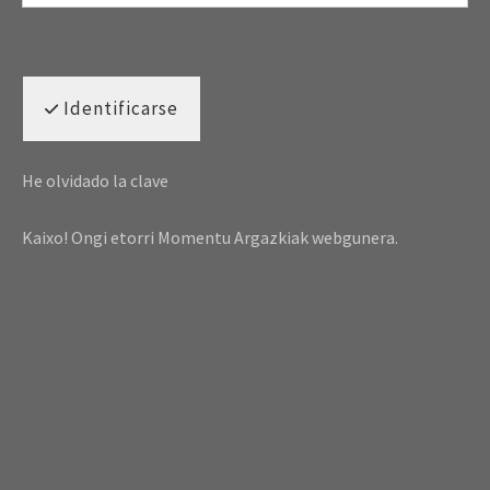
Identificarse
He olvidado la clave
Kaixo! Ongi etorri Momentu Argazkiak webgunera.