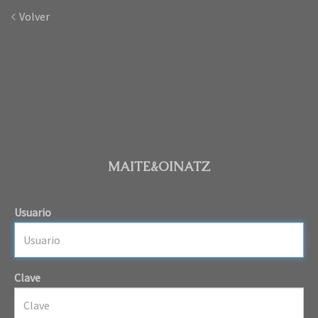
Volver
MAITE&OINATZ
Usuario
Clave