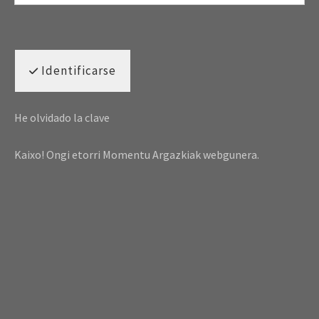
Identificarse
He olvidado la clave
Kaixo! Ongi etorri Momentu Argazkiak webgunera.