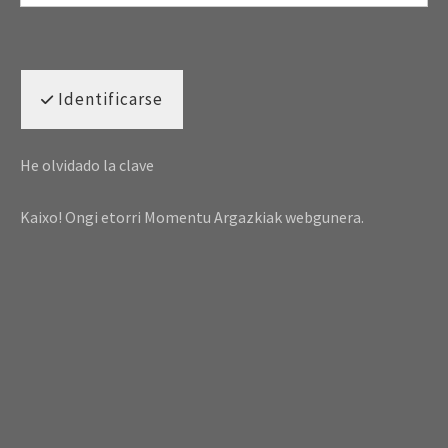
Identificarse
He olvidado la clave
Kaixo! Ongi etorri Momentu Argazkiak webgunera.