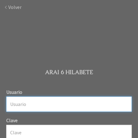
Volver
ARAI 6 HILABETE
Usuario
Clave