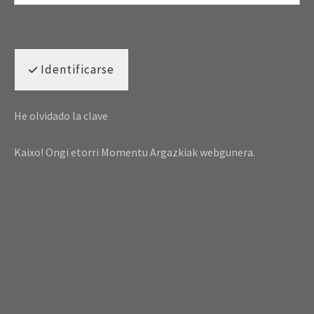
Identificarse
He olvidado la clave
Kaixo! Ongi etorri Momentu Argazkiak webgunera.