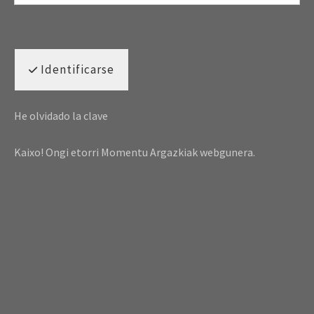
Identificarse
He olvidado la clave
Kaixo! Ongi etorri Momentu Argazkiak webgunera.