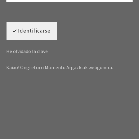
Identificarse
He olvidado la clave
Kaixo! Ongi etorri Momentu Argazkiak webgunera.