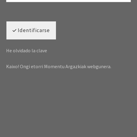
Identificarse
He olvidado la clave
Kaixo! Ongi etorri Momentu Argazkiak webgunera.