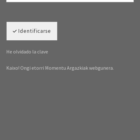
Identificarse
He olvidado la clave
Kaixo! Ongi etorri Momentu Argazkiak webgunera.