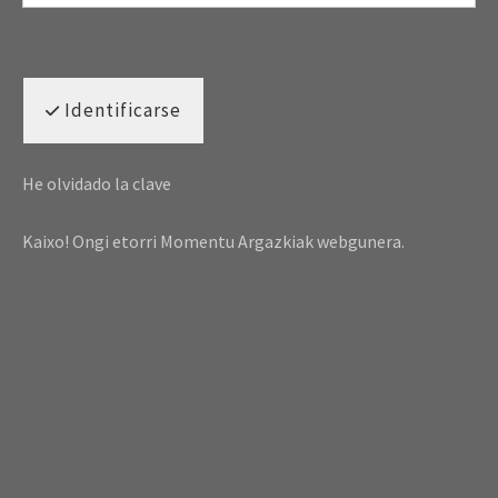
Identificarse
He olvidado la clave
Kaixo! Ongi etorri Momentu Argazkiak webgunera.