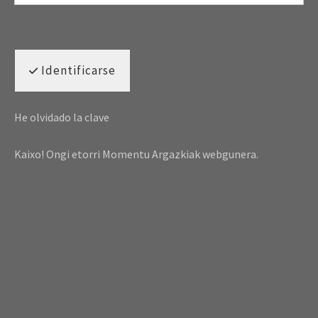
Identificarse
He olvidado la clave
Kaixo! Ongi etorri Momentu Argazkiak webgunera.