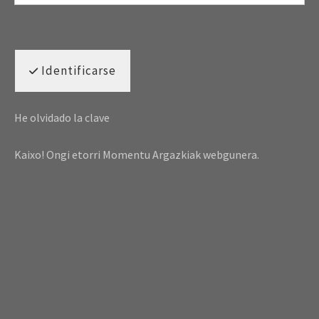
Identificarse
He olvidado la clave
Kaixo! Ongi etorri Momentu Argazkiak webgunera.