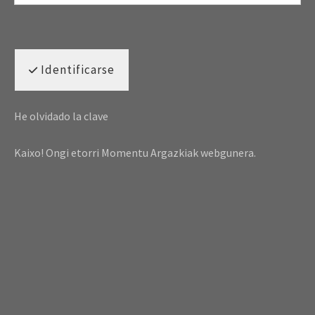
Identificarse
He olvidado la clave
Kaixo! Ongi etorri Momentu Argazkiak webgunera.