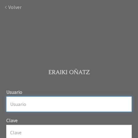
Volver
ERAIKI OÑATZ
Usuario
Clave