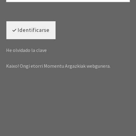
Identificarse
He olvidado la clave
Kaixo! Ongi etorri Momentu Argazkiak webgunera.